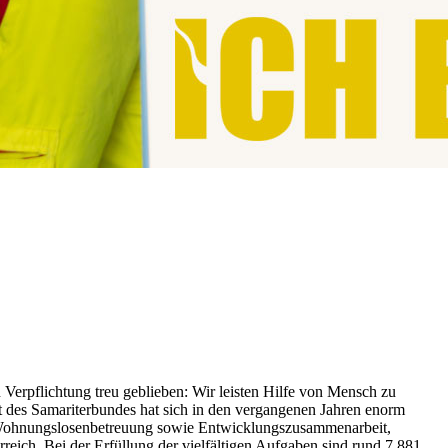
flichtung treu geblieben: Wir leisten Hilfe von Mensch zu
 des Samariterbundes hat sich in den vergangenen Jahren enorm
nd Wohnungslosenbetreuung sowie Entwicklungszusammenarbeit,
reich. Bei der Erfüllung der vielfältigen Aufgaben sind rund 7.881