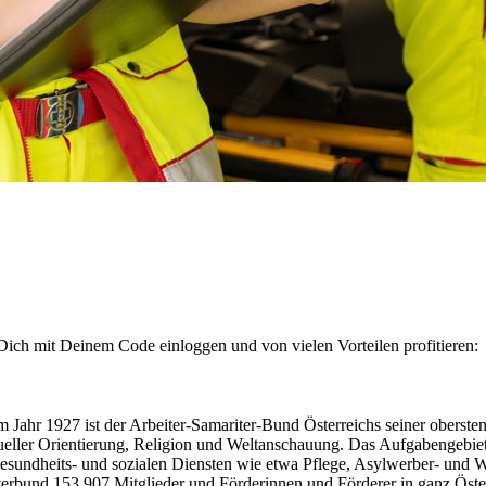
Dich mit Deinem Code einloggen und von vielen Vorteilen profitieren:
st der Arbeiter-Samariter-Bund Österreichs seiner obersten Verp
eller Orientierung, Religion und Weltanschauung. Das Aufgabengebiet
 Gesundheits- und sozialen Diensten wie etwa Pflege, Asylwerber- u
terbund 153.907 Mitglieder und Förderinnen und Förderer in ganz Öster