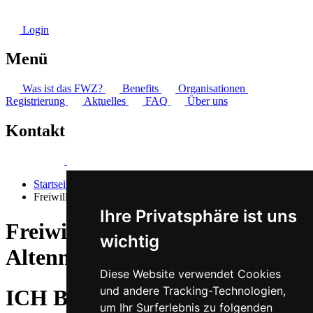
Login
Menü
Was ist das FWZ?
Benefits
Organisationen
Registrierung
Aktuelles
FAQ
Über uns
Kontakt
Startseite
Freiwillige Feuerwehr Altenmarkt
Ihre Privatsphäre ist uns
Freiwillige Feuerwehr
wichtig
Altenmarkt
Diese Website verwendet Cookies
und andere Tracking-Technologien,
ICH BIN...freiwillig:
um Ihr Surferlebnis zu folgenden